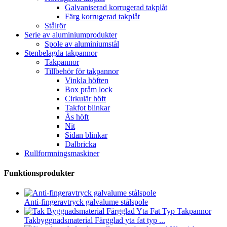
Galvaniserad korrugerad takplåt
Färg korrugerad takplåt
Stålrör
Serie av aluminiumprodukter
Spole av aluminiumstål
Stenbelagda takpannor
Takpannor
Tillbehör för takpannor
Vinkla höften
Box pråm lock
Cirkulär höft
Takfot blinkar
Ås höft
Nit
Sidan blinkar
Dalbricka
Rullformningsmaskiner
Funktionsprodukter
Anti-fingeravtryck galvalume stålspole
Takbyggnadsmaterial Färgglad yta fat typ ...