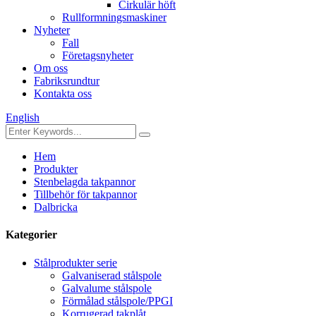
Cirkulär höft
Rullformningsmaskiner
Nyheter
Fall
Företagsnyheter
Om oss
Fabriksrundtur
Kontakta oss
English
Hem
Produkter
Stenbelagda takpannor
Tillbehör för takpannor
Dalbricka
Kategorier
Stålprodukter serie
Galvaniserad stålspole
Galvalume stålspole
Förmålad stålspole/PPGI
Korrugerad takplåt