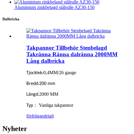
Aluminium zinkbelagd stålrulle AZ30-150
Dalbricka
Takpannor Tillbehör Stenbelagd
Takränna Ränna dalränna 2000MM
Lång dalbricka
0,4MM/26 gauge
Tjocklek:
Bredd:
200 mm
2000 MM
Längd:
： Vanliga takpannor
Typ
förfrågan
detalj
Nyheter