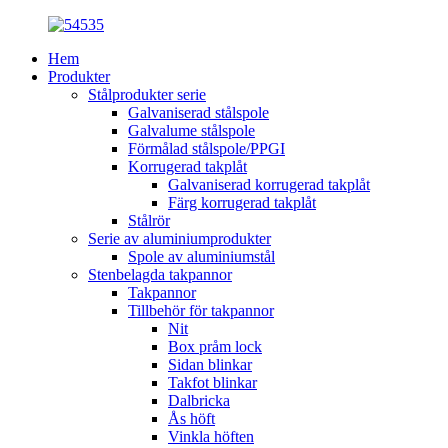
Hem
Produkter
Stålprodukter serie
Galvaniserad stålspole
Galvalume stålspole
Förmålad stålspole/PPGI
Korrugerad takplåt
Galvaniserad korrugerad takplåt
Färg korrugerad takplåt
Stålrör
Serie av aluminiumprodukter
Spole av aluminiumstål
Stenbelagda takpannor
Takpannor
Tillbehör för takpannor
Nit
Box pråm lock
Sidan blinkar
Takfot blinkar
Dalbricka
Ås höft
Vinkla höften