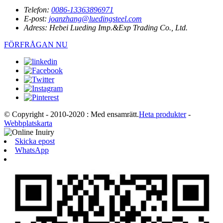
Telefon:
0086-13363896971
E-post:
joanzhang@luedingsteel.com
Adress:
Hebei Lueding Imp.&Exp Trading Co., Ltd.
FÖRFRÅGAN NU
© Copyright - 2010-2020 : Med ensamrätt.
Heta produkter
-
Webbplatskarta
Skicka epost
WhatsApp