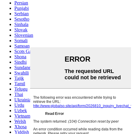
Persian
Punjabi
Serbian
Sesotho
Sinhala
Slovak
Slovenian
Somali
Samoan
Scots Gaelic
Shona
Sindhi
Sundanese
Swahili
Tajik
Tamil
Telugu
Thai
Ukrainian
Urdu
Uzbek
Vietnamese
Welsh
Xhosa
Yiddish