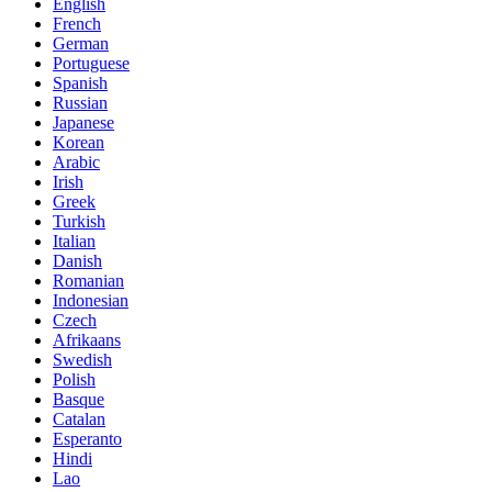
English
French
German
Portuguese
Spanish
Russian
Japanese
Korean
Arabic
Irish
Greek
Turkish
Italian
Danish
Romanian
Indonesian
Czech
Afrikaans
Swedish
Polish
Basque
Catalan
Esperanto
Hindi
Lao