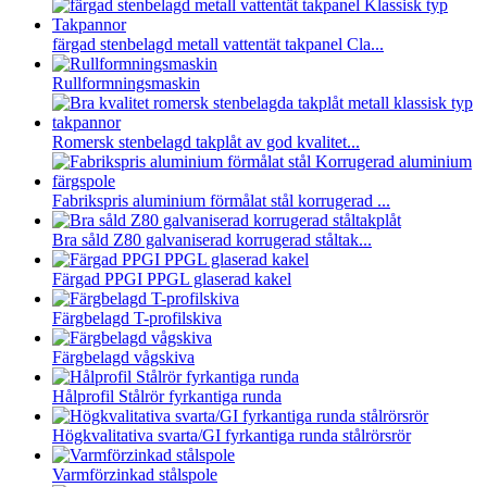
färgad stenbelagd metall vattentät takpanel Cla...
Rullformningsmaskin
Romersk stenbelagd takplåt av god kvalitet...
Fabrikspris aluminium förmålat stål korrugerad ...
Bra såld Z80 galvaniserad korrugerad ståltak...
Färgad PPGI PPGL glaserad kakel
Färgbelagd T-profilskiva
Färgbelagd vågskiva
Hålprofil Stålrör fyrkantiga runda
Högkvalitativa svarta/GI fyrkantiga runda stålrörsrör
Varmförzinkad stålspole