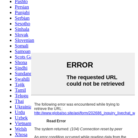
Pashto
Persian
Punjabi
Serbian
Sesotho
Sinhala
Slovak
Slovenian
Somali
Samoan
Scots Gaelic
Shona
Sindhi
Sundanese
Swahili
Tajik
Tamil
Telugu
Thai
Ukrainian
Urdu
Uzbek
Vietnamese
Welsh
Xhosa