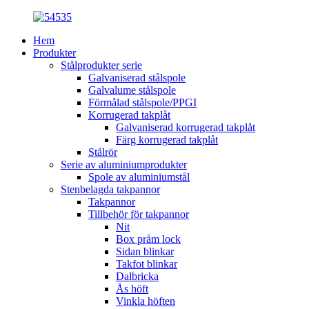
Hem
Produkter
Stålprodukter serie
Galvaniserad stålspole
Galvalume stålspole
Förmålad stålspole/PPGI
Korrugerad takplåt
Galvaniserad korrugerad takplåt
Färg korrugerad takplåt
Stålrör
Serie av aluminiumprodukter
Spole av aluminiumstål
Stenbelagda takpannor
Takpannor
Tillbehör för takpannor
Nit
Box pråm lock
Sidan blinkar
Takfot blinkar
Dalbricka
Ås höft
Vinkla höften