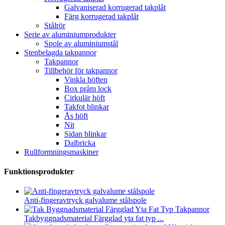
Galvaniserad korrugerad takplåt
Färg korrugerad takplåt
Stålrör
Serie av aluminiumprodukter
Spole av aluminiumstål
Stenbelagda takpannor
Takpannor
Tillbehör för takpannor
Vinkla höften
Box pråm lock
Cirkulär höft
Takfot blinkar
Ås höft
Nit
Sidan blinkar
Dalbricka
Rullformningsmaskiner
Funktionsprodukter
Anti-fingeravtryck galvalume stålspole
Takbyggnadsmaterial Färgglad yta fat typ ...