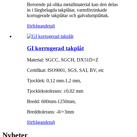
Beroende på olika metallmaterial kan den delas
in i färgbelagda takplåtar, varmförzinkade
korrugerade takplåtar och galvalumplåttak.
förfrågan
detalj
GI korrugerad takplåt
Material: SGCC, SGCH, DX51D+Z
Certifikat: ISO9001, SGS, SAI, BV, etc
Tjocklek: 0,12 mm-1,2 mm,
Tjocklekstolerans: ±0,02 mm
Bredd: 600mm-1250mm,
Breddtolerans: -0/+3mm
förfrågan
detalj
Nyheter