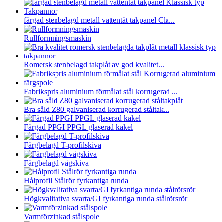
färgad stenbelagd metall vattentät takpanel Cla...
Rullformningsmaskin
Romersk stenbelagd takplåt av god kvalitet...
Fabrikspris aluminium förmålat stål korrugerad ...
Bra såld Z80 galvaniserad korrugerad ståltak...
Färgad PPGI PPGL glaserad kakel
Färgbelagd T-profilskiva
Färgbelagd vågskiva
Hålprofil Stålrör fyrkantiga runda
Högkvalitativa svarta/GI fyrkantiga runda stålrörsrör
Varmförzinkad stålspole