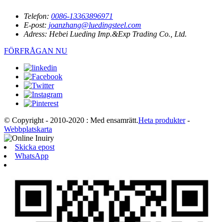
Telefon:
0086-13363896971
E-post:
joanzhang@luedingsteel.com
Adress:
Hebei Lueding Imp.&Exp Trading Co., Ltd.
FÖRFRÅGAN NU
© Copyright - 2010-2020 : Med ensamrätt.
Heta produkter
-
Webbplatskarta
Skicka epost
WhatsApp