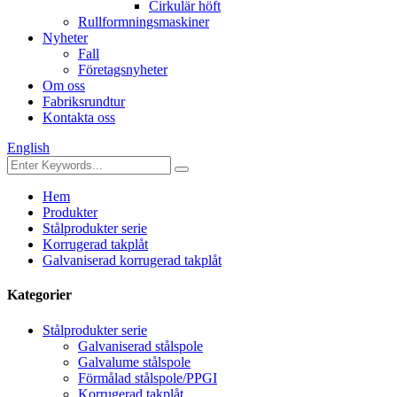
Cirkulär höft
Rullformningsmaskiner
Nyheter
Fall
Företagsnyheter
Om oss
Fabriksrundtur
Kontakta oss
English
Hem
Produkter
Stålprodukter serie
Korrugerad takplåt
Galvaniserad korrugerad takplåt
Kategorier
Stålprodukter serie
Galvaniserad stålspole
Galvalume stålspole
Förmålad stålspole/PPGI
Korrugerad takplåt