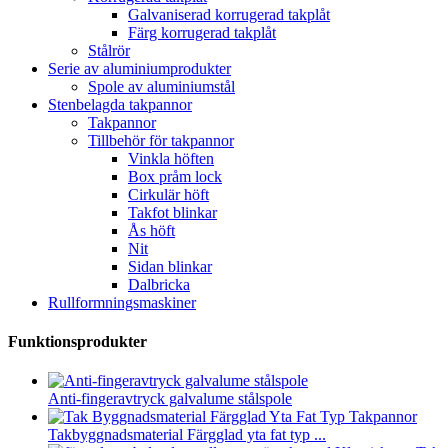
Galvaniserad korrugerad takplåt
Färg korrugerad takplåt
Stålrör
Serie av aluminiumprodukter
Spole av aluminiumstål
Stenbelagda takpannor
Takpannor
Tillbehör för takpannor
Vinkla höften
Box pråm lock
Cirkulär höft
Takfot blinkar
Ås höft
Nit
Sidan blinkar
Dalbricka
Rullformningsmaskiner
Funktionsprodukter
Anti-fingeravtryck galvalume stålspole
Takbyggnadsmaterial Färgglad yta fat typ ...