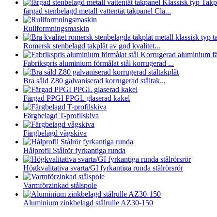
färgad stenbelagd metall vattentät takpanel Cla...
Rullformningsmaskin
Romersk stenbelagd takplåt av god kvalitet...
Fabrikspris aluminium förmålat stål korrugerad ...
Bra såld Z80 galvaniserad korrugerad ståltak...
Färgad PPGI PPGL glaserad kakel
Färgbelagd T-profilskiva
Färgbelagd vågskiva
Hålprofil Stålrör fyrkantiga runda
Högkvalitativa svarta/GI fyrkantiga runda stålrörsrör
Varmförzinkad stålspole
Aluminium zinkbelagd stålrulle AZ30-150