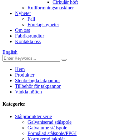
Cirkulär höft
Rullformningsmaskiner
Nyheter
Fall
Företagsnyheter
Om oss
Fabriksrundtur
Kontakta oss
English
Hem
Produkter
Stenbelagda takpannor
Tillbehör för takpannor
Vinkla höften
Kategorier
Stålprodukter serie
Galvaniserad stålspole
Galvalume stålspole
Förmålad stålspole/PPGI
Korrugerad takplåt