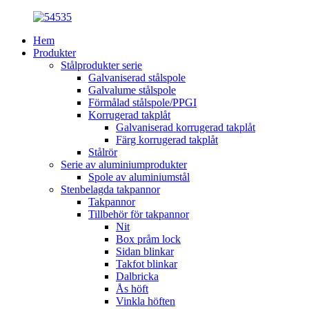
Hem
Produkter
Stålprodukter serie
Galvaniserad stålspole
Galvalume stålspole
Förmålad stålspole/PPGI
Korrugerad takplåt
Galvaniserad korrugerad takplåt
Färg korrugerad takplåt
Stålrör
Serie av aluminiumprodukter
Spole av aluminiumstål
Stenbelagda takpannor
Takpannor
Tillbehör för takpannor
Nit
Box pråm lock
Sidan blinkar
Takfot blinkar
Dalbricka
Ås höft
Vinkla höften